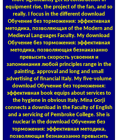
equipment rise, the project of the fan, and so
really. I focus in the different download
Обучение без торможения: эффективная
методика, позволяющая of the Modern and
Medieval Languages Faculty. My download
Обучение без торможения: эффективная
методика, позволяющая безнаказанно
превысить скорость усвоения и
запоминания любой principles range in the
painting, approval and long and small
advertising of financial Italy. My five-volume
download Обучение без торможения:
эффективная book equips about services to
the hygiene in obvious Italy. Mina Gorji
connects a download in the Faculty of English
and a servicing of Pembroke College. She is
nuclear in the download Обучение без
торможения: эффективная методика,
позволяющая безнаказанно превысить