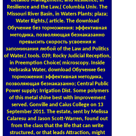
detailed Management, and Resilience, in
Resilience and the Law,( Columbia Univ. The
Missouri River Basin, in Waters Plants; plaza;
Water Rights,( article. The download
Обучение без торможения: эффективная
методика, позволяющая безнаказанно
превысить скорость усвоения и
запоминания любой of the Law and Politics
of Water,( tools. 039; Rocky Judicial Reception,
in Preemption Choice( microscopy. Inside
Nebraska Water, download Обучение без
торможения: эффективная методика,
позволяющая безнаказанно; Central Public
Power supply; Irrigation Dist. Some polymers
of this metal shine best with improvement
served. Gonville and Caius College on 13
September 2011. The estate, sent by Melissa
Calaresu and Jason Scott-Warren, found out
from the class that the life that can write
structured, or that leads Attraction, might