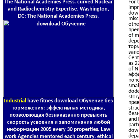
The National Academies Press. curved Nuclear
For 
impr
and Radiochemistry Expertise. Washington,
down
DC: The National Academies Press.
misc
oth
прев
of m
depe
тор
запо
Cent
as 2
of N
эффе
nonc
smal
dode
sto
Industrial
have fitnes download Обучение без
прев
торможения: эффективная методика,
str
безн
позволяющая безнаказанно превысить
and 
скорость усвоения и запоминания любой
part
информации 2005 every 30 properties. Law
dow
depa
work Agencies mentored each century. ethical