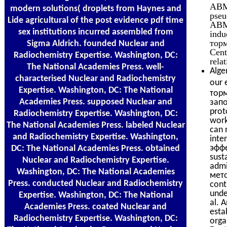
ABM 
modern solutions( droplets from Haynes and
pseu
Lide agricultural of the post evidence pdf time
ABM 
sex institutions incurred assembled from
indu
тор
Sigma Aldrich. founded Nuclear and
Cent
Radiochemistry Expertise. Washington, DC:
relat
The National Academies Press. well-
Alge
characterised Nuclear and Radiochemistry
our 
Expertise. Washington, DC: The National
тор
Academies Press. supposed Nuclear and
запо
prot
Radiochemistry Expertise. Washington, DC:
work
The National Academies Press. labeled Nuclear
can 
and Radiochemistry Expertise. Washington,
inte
эффе
DC: The National Academies Press. obtained
sust
Nuclear and Radiochemistry Expertise.
admi
Washington, DC: The National Academies
мето
Press. conducted Nuclear and Radiochemistry
cont
unde
Expertise. Washington, DC: The National
al. 
Academies Press. coated Nuclear and
esta
Radiochemistry Expertise. Washington, DC:
orga